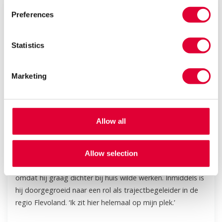
Preferences
Statistics
Marketing
Johannes: ‘Ik zit hier helemaal op mijn
plek!’
Allow all
Johannes (29) woont met zijn vrouw en pasgeboren
dochter op Urk. Vijf jaar geleden ging hij als
Allow selection
woonbegeleider aan de slag bij Kwintes in Emmeloord,
omdat hij graag dichter bij huis wilde werken. Inmiddels is
hij doorgegroeid naar een rol als trajectbegeleider in de
regio Flevoland. ‘Ik zit hier helemaal op mijn plek.’