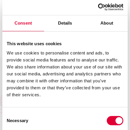
‘Flexibiliteit is belangrijk in deze baan:
Consent
Details
About
calamiteiten gaan voor alles’
Vijf jaar geleden gooide Roland Berends (nu 39) het roer
This website uses cookies
om. De beveiliger ging als zij-instromer aan de slag bij
We use cookies to personalise content and ads, to
Kwintes. De fijne kneepjes van het vak leerde de
provide social media features and to analyse our traffic.
woonbegeleider in opleiding op onze locaties in
We also share information about your use of our site with
Amersfoort en Soest. Daarnaast nam hij deel aan de
our social media, advertising and analytics partners who
eerste
Kwintesklas
. Onlangs zette Roland een nieuwe stap
may combine it with other information that you’ve
bij Kwintes: hij is nu complexbeheerder in de regio Gooi &
provided to them or that they’ve collected from your use
Vechtstreek.
of their services.
Lees hier het verhaal van Roland
Consent
Necessary
Selection