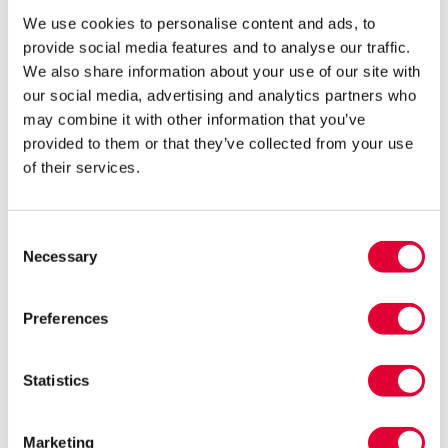
een overheerlijke warme maaltijd
We use cookies to personalise content and ads, to
geserveerd. Op de overige dagen is er s
met verse broodjes, zelf bereid door
provide social media features and to analyse our traffic.
cliënten in de keuken.
We also share information about your use of our site with
Zondagochtend is De Bouwerskamp
our social media, advertising and analytics partners who
geopend voor een kop koffie, en ’s midd
may combine it with other information that you’ve
is er een gratis kom soep voor bezoekers
provided to them or that they’ve collected from your use
Daarnaast is er een aanbod van
of their services.
verschillende herstelgerichte activiteiten 
cursussen, zoals de WRAP-cursus, Idem
Dito (voorheen Herstelgroep) en
leefstijlavonden. De inloop is dagelijks
Consent
geopend voor iedereen die behoefte hee
Necessary
Selection
aan gezelligheid voor een kop koffie, een
goed gesprek of een spelletje.
Preferences
Doelgroep
Autisme
(Licht) verstandelijke beperking
Statistics
Verslaving
Psychische- en psychosociale
kwetsbaarheid
Marketing