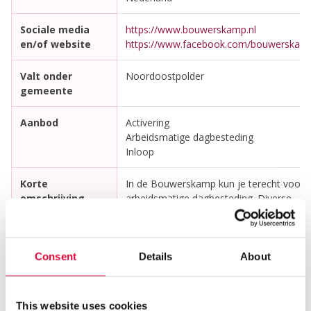
Sociale media
https://www.bouwerskamp.nl
en/of website
https://www.facebook.com/bouwerskam
Valt onder
Noordoostpolder
gemeente
Aanbod
Activering
Arbeidsmatige dagbesteding
Inloop
Korte
In de Bouwerskamp kun je terecht voor
omschrijving
arbeidsmatige dagbesteding. Diverse
creatieve activiteiten worden aangebode
zoals keramiek, de textielclub, kaarsen
maken en zeep maken. Bij IT Sociaal
worden websites gebouwd, flyers
Consent
Details
About
ontworpen, 3D-prints gemaakt en
computers gerepareerd. Op maandagavo
woensdagavond en vrijdagmiddag wordt
This website uses cookies