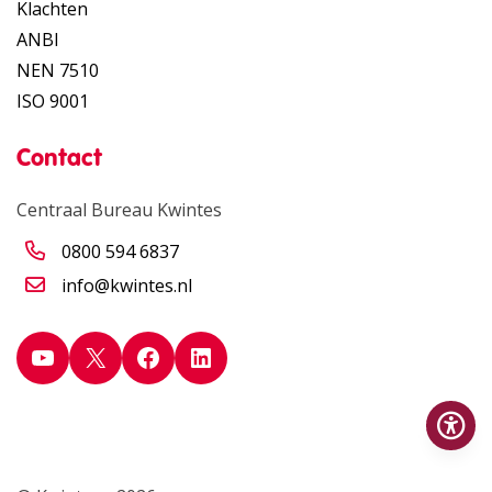
Klachten
ANBI
NEN 7510
ISO 9001
Contact
Centraal Bureau Kwintes
0800 594 6837
info@kwintes.nl
YouTube
X
Facebook
LinkedIn
Op