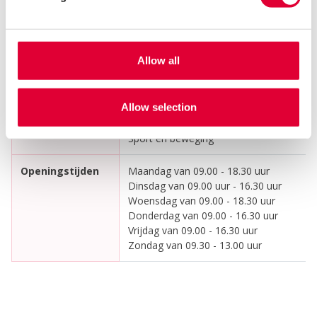
Activiteiten
Creatief
Grafische vormgeving
Herstelondersteuning
Allow all
Houtbewerking
Keuken
Koffiedrinken
Allow selection
Leefstijltraining
Spelletjes
Sport en beweging
Openingstijden
Maandag van 09.00 - 18.30 uur
Dinsdag van 09.00 uur - 16.30 uur
Woensdag van 09.00 - 18.30 uur
Donderdag van 09.00 - 16.30 uur
Vrijdag van 09.00 - 16.30 uur
Zondag van 09.30 - 13.00 uur