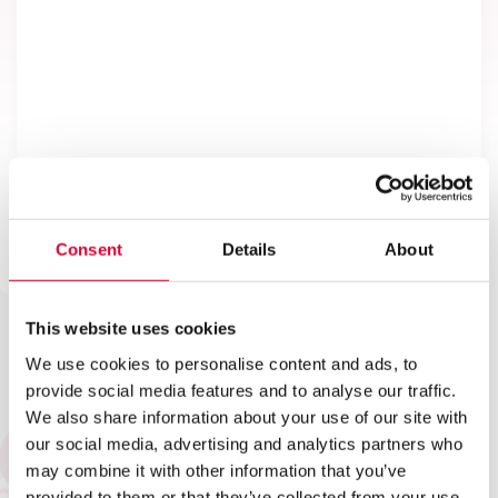
Twintig jaar Kwintes: meebewegen
zonder de essentie te verliezen
16 juni 2026
Verbinding in een kom tomatensoep
6 mei 2026
Zo verwelkomt Kwintes stagiairs
Consent
Details
About
6 mei 2026
VAK werk(t): verschillende
This website uses cookies
expertises, één team
We use cookies to personalise content and ads, to
provide social media features and to analyse our traffic.
13 april 2026
We also share information about your use of our site with
Een succesvolle reviewdag: samen
our social media, advertising and analytics partners who
leren in het forensisch werkveld
may combine it with other information that you’ve
provided to them or that they’ve collected from your use