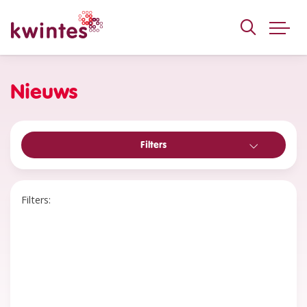
KWINTES
Nieuws
Filters
Filters
Filters:
8 juli 2026
Kwintes draagt maatschappelijke
opvang over aan De
Tussenvoorziening
24 juni 2026