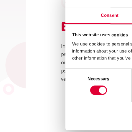
Terug naar begeleiding
Consent
Begeleidin
This website uses cookies
We use cookies to personalis
In enkele gemeenten biedt Kwin
information about your use of
psychiatrische ondersteuning a
other information that you’ve
ouderen voor onbepaalde tijd 
psychiatrische – en lichamelijk
Consent
verzorging. Uiteraard is er nau
Necessary
Selection