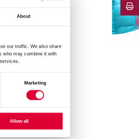
About
se our traffic. We also share
 hebben zowel
ers who may combine it with
oonvormen waar
 services.
g met
atische
Marketing
Allow all