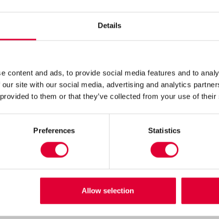
Details
g aan ouderen
e content and ads, to provide social media features and to analy
tes specialistische begeleiding aan ouderen. Deze mensen
 our site with our social media, advertising and analytics partn
ls geriatrische of somatische zorg nodig. Kwintes heeft w
 provided to them or that they’ve collected from your use of their
kunnen wonen. In de woonvorm houden begeleiders rekenin
e kwetsbaarden. De begeleiders hebben veel kennis over som
we samenwerking met andere specialistische instanties.
Preferences
Statistics
Allow selection