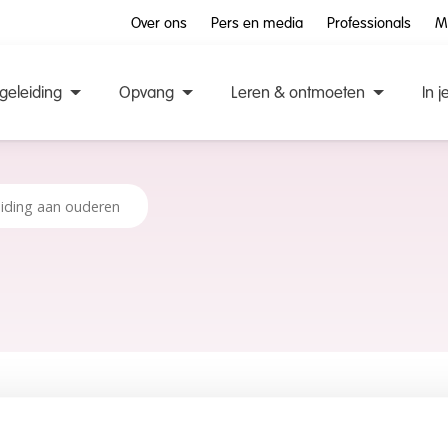
Over ons
Pers en media
Professionals
M
geleiding
Opvang
Leren & ontmoeten
In j
iding aan ouderen