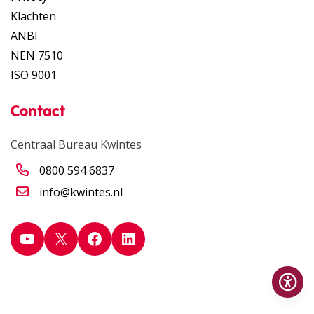
Klachten
ANBI
NEN 7510
ISO 9001
Contact
Centraal Bureau Kwintes
0800 594 6837
info@kwintes.nl
YouTube
X
Facebook
LinkedIn
Op