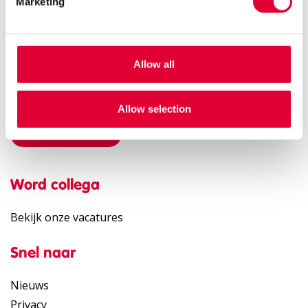
Marketing
E-mail:
regiokantoorgooienvechstreek@kwintes.nl
Allow all
Hulp nodig?
Allow selection
Neem contact op
Word collega
Bekijk onze vacatures
Snel naar
Nieuws
Privacy