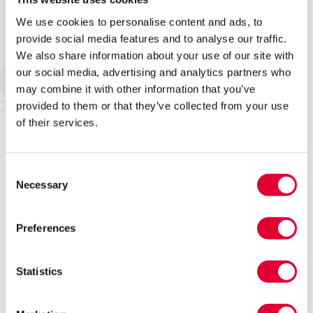
We use cookies to personalise content and ads, to
provide social media features and to analyse our traffic.
We also share information about your use of our site with
Ons team van begeleiders werkt ook buiten de crisisopvang zelf.
our social media, advertising and analytics partners who
Het team bestaat uit ervaren jongerenwerkers die jou helpen in
may combine it with other information that you’ve
diverse situaties. Ook wanneer je wel wat hulp thuis kunt
provided to them or that they’ve collected from your use
gebruiken. En om te voorkomen dat de crisisopvang voor jou
of their services.
nodig is. Zij zorgen er met jou voor dat de belangrijkste zaken
op orde zijn.
Consent
Waar vind je ons?
Necessary
Selection
De crisisopvang voor jongeren is gevestigd in Hilversum aan de
Neuweg 95.
Preferences
Meer informatie?
Statistics
Neem dan contact met ons op via:
Telefoon: 06 151 269 57