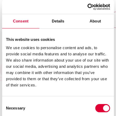
Consent
Details
About
Team VAK Veenendaal
Logeerplekken Midden-
Holland
This website uses cookies
We use cookies to personalise content and ads, to
provide social media features and to analyse our traffic.
We also share information about your use of our site with
our social media, advertising and analytics partners who
may combine it with other information that you’ve
Gezinscoaching Nijkerk
Gezinscoaching Leusden
provided to them or that they’ve collected from your use
of their services.
Consent
Necessary
Selection
Gezinscoaching
Gezinscoaching Baarn
Bunschoten