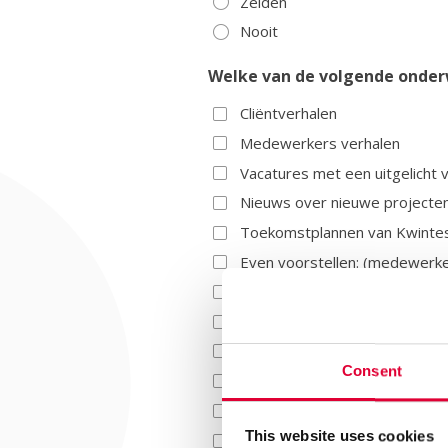
Zelden
Nooit
Welke van de volgende onderw
Cliëntverhalen
Medewerkers verhalen
Vacatures met een uitgelicht 
Nieuws over nieuwe projecte
Toekomstplannen van Kwinte
Even voorstellen: (medewerker
Samenwerkingen met andere o
Successen en behaalde mijlpa
Innovaties en nieuwe dienste
Consent
Evenementen en bijeenkomst
Tips en advies over geesteli
This website uses cookies
Werkmethodieken Kwintes