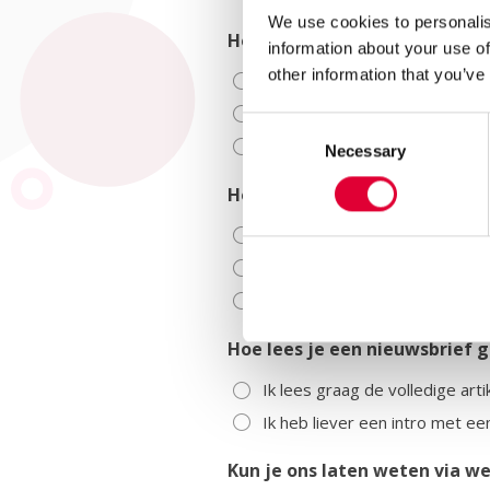
We use cookies to personalis
Hoe vaak zou je de nieuwsbri
information about your use of
other information that you’ve
Elke maand
Om de maand (eens per twee
Consent
Per kwartaal (eens per drie 
Necessary
Selection
Hoe vind je de huidige lengte
Te kort
Precies goed
Te lang
Hoe lees je een nieuwsbrief 
Ik lees graag de volledige arti
Ik heb liever een intro met een
Kun je ons laten weten via w