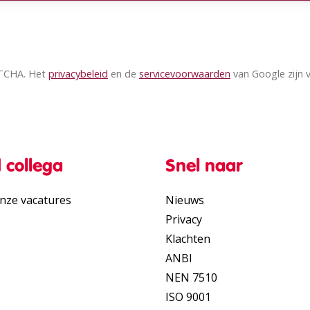
(opent in nieuw tabblad)
(opent in nieuw t
APTCHA. Het
privacybeleid
en de
servicevoorwaarden
van Google zijn 
 collega
Snel naar
onze vacatures
Nieuws
Privacy
Klachten
ANBI
NEN 7510
ISO 9001