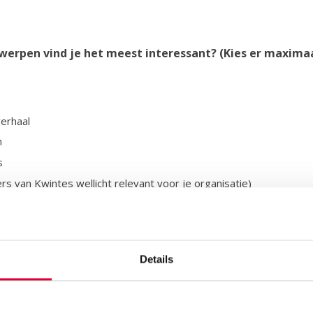
erpen vind je het meest interessant? (Kies er maximaa
verhaal
n
s
s van Kwintes wellicht relevant voor je organisatie)
rganisaties
len
n
Details
en
jke gezondheidszorg