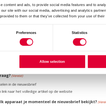
e content and ads, to provide social media features and to analy
ef van Kwintes willen ontvangen?
(Vereist)
 our site with our social media, advertising and analytics partn
 provided to them or that they’ve collected from your use of their
 maanden)
maanden)
Preferences
Statistics
 van de nieuwsbrief?
(Vereist)
Allow selection
graag?
(Vereist)
kelen in de nieuwsbrief
 link naar het volledige artikel op de website
elk apparaat je momenteel de nieuwsbrief bekijkt?
(Verei