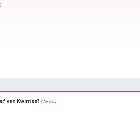
g
ief van Kwintes?
(Vereist)