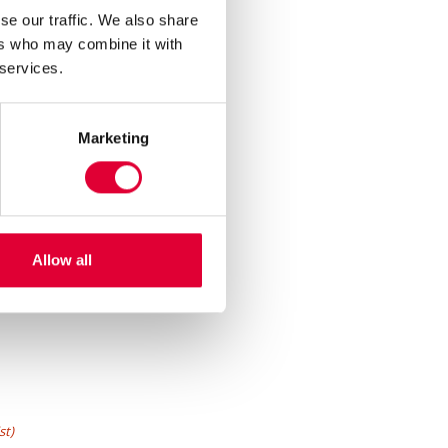
se our traffic. We also share
ers who may combine it with
 services.
Marketing
Allow all
st)