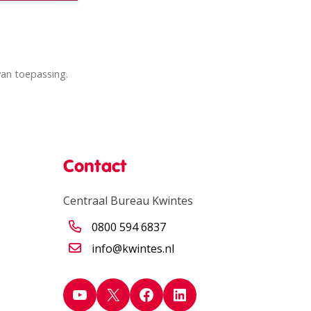
abblad)
van toepassing.
Contact
Centraal Bureau Kwintes
0800 594 6837
info@kwintes.nl
YouTube
X
Facebook
LinkedIn