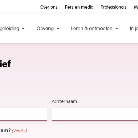
Over ons
Pers en media
Professionals
M
geleiding
Opvang
Leren & ontmoeten
In j
ief
Achternaam
zaam?
(Vereist)