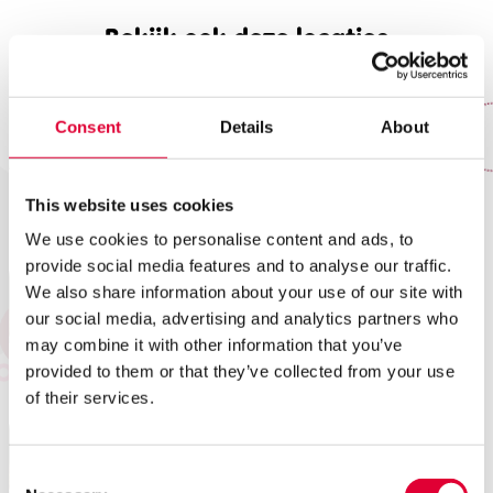
Bekijk ook deze locaties
Consent
Details
About
Team VAK Veenendaal
Logeerplekken Midden-
This website uses cookies
Holland
We use cookies to personalise content and ads, to
provide social media features and to analyse our traffic.
We also share information about your use of our site with
our social media, advertising and analytics partners who
may combine it with other information that you’ve
Gezinscoaching Soest
Gezinscoaching Nijkerk
provided to them or that they’ve collected from your use
of their services.
Consent