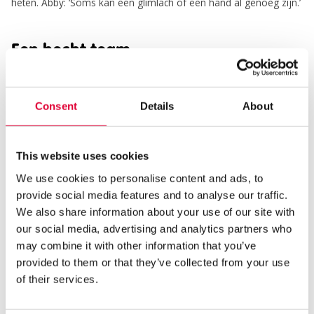
heten. Abby: ‘Soms kan een glimlach of een hand al genoeg zijn.’
Een hecht team
Ook medewerkers vinden de vluchtheuvel een bijzondere plek.
De menselijkheid, stabiliteit en professionele aanpak staan
Consent
Details
About
centraal. Harro, die zelf ooit begon als stagiair op de
Vluchtheuvel beaamt dit. ‘Toen ik hier stage liep, was het al een
warme en toegankelijke plek, en tegelijk ook heel professioneel.
This website uses cookies
Die sfeer is altijd gebleven. Het is een cultuur die wordt
doorgegeven.’ Dat gevoel deelt Guido ook, die al sinds 1996 als
We use cookies to personalise content and ads, to
wakende wacht de rust en veiligheid bewaart in de opvang. Hij is
provide social media features and to analyse our traffic.
er voor bewoners wanneer de rest van de stad slaapt: ‘Ik zit hier
We also share information about your use of our site with
goed. Het teamgevoel speelt daarin een grote rol. Er is onderling
our social media, advertising and analytics partners who
vertrouwen en veiligheid. Dat voel je en merken onze bewoners
may combine it with other information that you’ve
ook.’
provided to them or that they’ve collected from your use
of their services.
Goede samenwerking