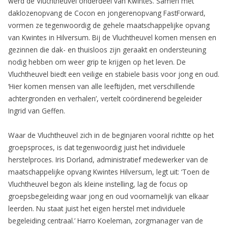
werd de Vluchtheuvel onderdeel van Kwintes. Samen met
daklozenopvang de Cocon en jongerenopvang FastForward,
vormen ze tegenwoordig de gehele maatschappelijke opvang
van Kwintes in Hilversum. Bij de Vluchtheuvel komen mensen en
gezinnen die dak- en thuisloos zijn geraakt en ondersteuning
nodig hebben om weer grip te krijgen op het leven. De
Vluchtheuvel biedt een veilige en stabiele basis voor jong en oud.
‘Hier komen mensen van alle leeftijden, met verschillende
achtergronden en verhalen’, vertelt coördinerend begeleider
Ingrid van Geffen.
Waar de Vluchtheuvel zich in de beginjaren vooral richtte op het
groepsproces, is dat tegenwoordig juist het individuele
herstelproces. Iris Dorland, administratief medewerker van de
maatschappelijke opvang Kwintes Hilversum, legt uit: ‘Toen de
Vluchtheuvel begon als kleine instelling, lag de focus op
groepsbegeleiding waar jong en oud voornamelijk van elkaar
leerden. Nu staat juist het eigen herstel met individuele
begeleiding centraal.’ Harro Koeleman, zorgmanager van de