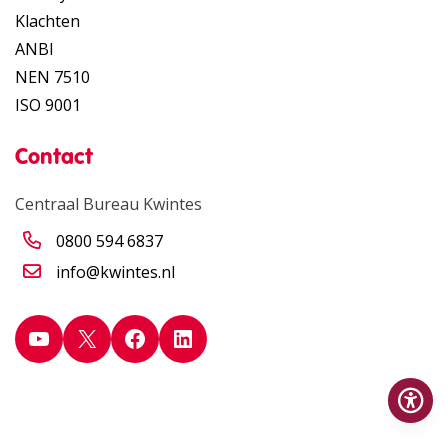
Klachten
ANBI
NEN 7510
ISO 9001
Contact
Centraal Bureau Kwintes
0800 594 6837
info@kwintes.nl
YouTube
X
Facebook
LinkedIn
Op