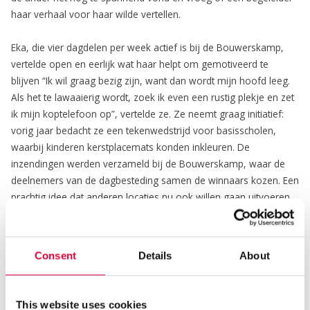
haar verhaal voor haar wilde vertellen.
Eka, die vier dagdelen per week actief is bij de Bouwerskamp,
vertelde open en eerlijk wat haar helpt om gemotiveerd te
blijven “Ik wil graag bezig zijn, want dan wordt mijn hoofd leeg.
Als het te lawaaierig wordt, zoek ik even een rustig plekje en zet
ik mijn koptelefoon op”, vertelde ze. Ze neemt graag initiatief:
vorig jaar bedacht ze een tekenwedstrijd voor basisscholen,
waarbij kinderen kerstplacemats konden inkleuren. De
inzendingen werden verzameld bij de Bouwerskamp, waar de
deelnemers van de dagbesteding samen de winnaars kozen. Een
prachtig idee dat anderen locaties nu ook willen gaan uitvoeren.
Wat Eka nodig heeft om gemotiveerd te blijven, kon ze zelf heel
goed benoemen: “Ik heb een langdurig project nodig en iemand
die met me meekijkt. En vaste begeleiders helpen mij enorm. Bij
Consent
Details
About
nieuwe mensen klap ik dicht. Mijn netwerk motiveert mij ook om
te blijven gaan, dat is voor mij een extra steuntje in de rug”. En
misschien wel de meest indrukwekkende spreuk van de ochtend:
This website uses cookies