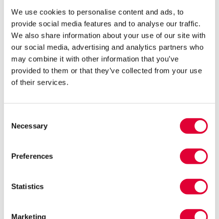
We use cookies to personalise content and ads, to
Thuis praten de muren met mij, maar hier heb ik
provide social media features and to analyse our traffic.
rust.
We also share information about your use of our site with
our social media, advertising and analytics partners who
may combine it with other information that you’ve
Een uitspraak die bij iedereen indruk maakte.
provided to them or that they’ve collected from your use
of their services.
Begeleider Hendrik deelde tijdens de sessie het verhaal van
Lucia, een deelnemer activering die dankzij
doorzettingsvermogen en persoonlijke aandacht grote stappen
Consent
heeft gezet. Toen Hendrik haar leerde kennen, vond Lucia het al
Necessary
Selection
spannend om een winkel binnen te gaan. “In het begin gingen we
samen twintig keer richting de winkel zonder echt naar binnen te
gaan”, vertelde hij.
Preferences
Ik zag toch dat ze het in zich had, en dat ze graag
Statistics
wilde. Daarom bleef ik doorgaan.
Marketing