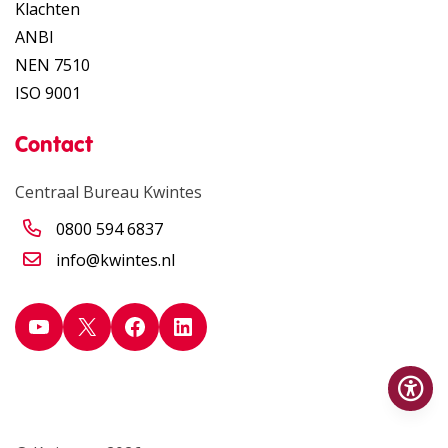
Klachten
ANBI
NEN 7510
ISO 9001
Contact
Centraal Bureau Kwintes
0800 594 6837
info@kwintes.nl
YouTube
X
Facebook
LinkedIn
Op