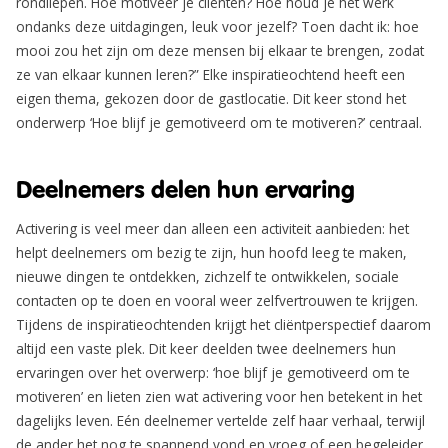
rondliepen. Hoe motiveer je cliënten? Hoe houd je het werk
ondanks deze uitdagingen, leuk voor jezelf? Toen dacht ik: hoe
mooi zou het zijn om deze mensen bij elkaar te brengen, zodat
ze van elkaar kunnen leren?” Elke inspiratieochtend heeft een
eigen thema, gekozen door de gastlocatie. Dit keer stond het
onderwerp ‘Hoe blijf je gemotiveerd om te motiveren?’ centraal.
Deelnemers delen hun ervaring
Activering is veel meer dan alleen een activiteit aanbieden: het
helpt deelnemers om bezig te zijn, hun hoofd leeg te maken,
nieuwe dingen te ontdekken, zichzelf te ontwikkelen, sociale
contacten op te doen en vooral weer zelfvertrouwen te krijgen.
Tijdens de inspiratieochtenden krijgt het cliëntperspectief daarom
altijd een vaste plek. Dit keer deelden twee deelnemers hun
ervaringen over het overwerp: ‘hoe blijf je gemotiveerd om te
motiveren’ en lieten zien wat activering voor hen betekent in het
dagelijks leven. Eén deelnemer vertelde zelf haar verhaal, terwijl
de ander het nog te spannend vond en vroeg of een begeleider