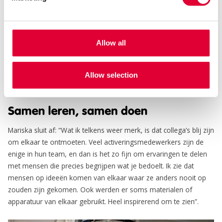
Met veel geduld en vertrouwen lukte het uiteindelijk: Lucia durfde
boodschappen te doen, kookt inmiddels voor de groep op
locatie en woont zelfs zelfstandig. “Ze vertelt het personeel nu
hoe het moet”, glimlachte Hendrik trots. Het verhaal liet zien hoe
Allow all
belangrijk het is om vooral ook de kleine successen te zien en te
blijven geloven in wat iemand kan. Soms duurt groei jaren, maar
Allow selection
elke stap telt.
Samen leren, samen doen
Mariska sluit af: “Wat ik telkens weer merk, is dat collega’s blij zijn
om elkaar te ontmoeten. Veel activeringsmedewerkers zijn de
enige in hun team, en dan is het zo fijn om ervaringen te delen
met mensen die precies begrijpen wat je bedoelt. Ik zie dat
mensen op ideeën komen van elkaar waar ze anders nooit op
zouden zijn gekomen. Ook werden er soms materialen of
apparatuur van elkaar gebruikt. Heel inspirerend om te zien”.