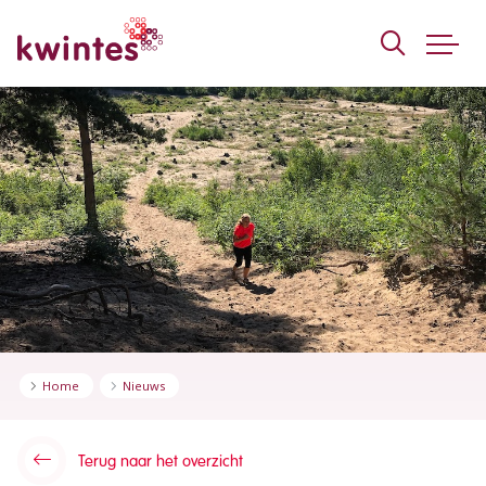
KWINTES
Home
Nieuws
Terug naar het overzicht