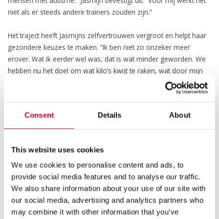
mensen met autisme.” Jasmijn bevestigt dit: “Voor mij werkt het
niet als er steeds andere trainers zouden zijn.”
Het traject heeft Jasmijns zelfvertrouwen vergroot en helpt haar
gezondere keuzes te maken. “Ik ben niet zo onzeker meer
erover. Wat ik eerder wel was, dat is wat minder geworden. We
hebben nu het doel om wat kilo’s kwijt te raken, wat door mijn
medicatie lastig is. Maar Valentijn helpt me dan ook om
gezondere keuzes te maken.”
Consent
Details
About
Samen sterker
Thiro training biedt Individuele begeleiding (zorg) waarbij ‘sport
This website uses cookies
en leefstijl’ ingezet worden als middel. Daarmee komen cliënten
We use cookies to personalise content and ads, to
letterlijk in beweging tijdens de trainingen. De samenwerking
provide social media features and to analyse our traffic.
tussen Kwintes en Thiro Training laat zien hoe belangrijk het is
We also share information about your use of our site with
om mensen met een kwetsbaarheid passende ondersteuning te
our social media, advertising and analytics partners who
bieden. De ambulante aanpak zorgt ervoor dat begeleiding
may combine it with other information that you’ve
toegankelijk blijft, terwijl de persoonlijke benadering ruimte geeft