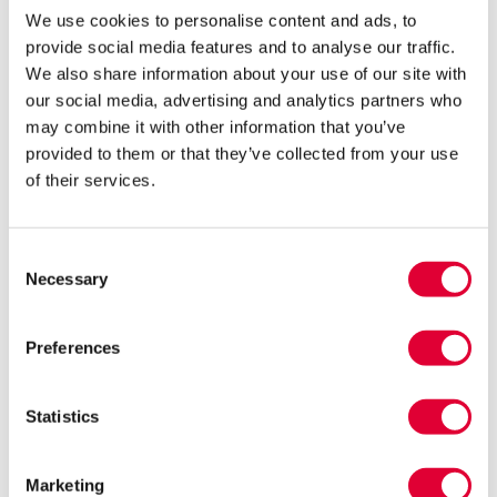
We use cookies to personalise content and ads, to
vooruit te kijken, is er veel bereikt.
provide social media features and to analyse our traffic.
We also share information about your use of our site with
‘Ik heb er geen spijt van want ik heb ervan geleerd’, aldus Jeffrey.
our social media, advertising and analytics partners who
Hij heeft zijn leven nu meer op orde: een goed onderkomen,
may combine it with other information that you’ve
voert gesprekken over werk, gebruikt nu veel minder harddrugs
provided to them or that they’ve collected from your use
én een welverdiende eerste certificaat van de training Werken
of their services.
Met Eigen Ervaring (WMEE) op zak. Door het volgen van de
training WMEE van Kwintes Bureau Herstel heeft hij een eerste
stap richting ervaringsdeskundigheid gezet. Hij is hier echt trots
Consent
op is, omdat hij nooit scholing heeft gehad. Zijn grote ambitie is
Necessary
Selection
om mensen te behoeden voor de fouten die hij heeft gemaakt.
‘Ik wil ze meegeven dat het anders kan. Ik heb de fout al voor jou
gemaakt!’, aldus Jeffrey. Met een sterke drive en ondersteuning
Preferences
van zijn vriendin hoopt hij over vijf jaar de nieuwe collega van
Joran te worden.
Statistics
Marketing