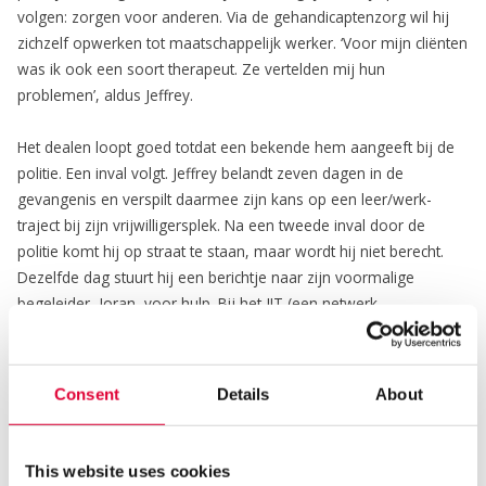
volgen: zorgen voor anderen. Via de gehandicaptenzorg wil hij
zichzelf opwerken tot maatschappelijk werker. ‘Voor mijn cliënten
was ik ook een soort therapeut. Ze vertelden mij hun
problemen’, aldus Jeffrey.
Het dealen loopt goed totdat een bekende hem aangeeft bij de
politie. Een inval volgt. Jeffrey belandt zeven dagen in de
gevangenis en verspilt daarmee zijn kans op een leer/werk-
traject bij zijn vrijwilligersplek. Na een tweede inval door de
politie komt hij op straat te staan, maar wordt hij niet berecht.
Dezelfde dag stuurt hij een berichtje naar zijn voormalige
begeleider, Joran, voor hulp. Bij het JIT (een netwerk-
hulporganisatie waar onder andere Kwintes bij aangesloten is)
zijn de lijnen korter waardoor er bij complexe problematiek
sneller gehandeld kan worden. Joran stapt zonder oordeel het
Consent
Details
About
hulpverleningstraject in: ‘Ik heb meteen met hem afgesproken. Er
speelde veel met bewindvoering en politie. Daar begeleidde ik
hem in. Ook hebben we samen een perspectief geschetst richting
This website uses cookies
ervaringsdeskundigheid.’ Door rust in de basis te creëren en