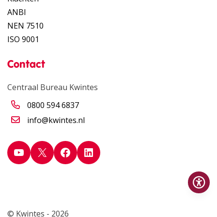
ANBI
NEN 7510
ISO 9001
Contact
Centraal Bureau Kwintes
0800 594 6837
info@kwintes.nl
YouTube
X
Facebook
LinkedIn
Op
© Kwintes - 2026